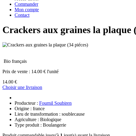
Commander
Mon compte
Contact
Crackers aux graines la plaque (
Bio français
Prix de vente :
14.00 € l'unité
14.00 €
Choisir une livraison
Producteur :
Fournil Soubiren
Origine : france
Lieu de transformation : soublecause
Agriculture : Biologique
Type produit : Boulangerie
Produit commandable jusqu'à
1
jour(s) avant la livraison