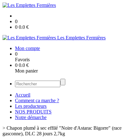
0
0
0.0
€
Les Emplettes Fermières
Mon compte
0
Favoris
0
0.0
€
Mon panier
Accueil
Comment ça marche ?
Les producteurs
NOS PRODUITS
Notre démarche
>
Chapon plumé à sec effilé "Noire d'Astarac Bigorre" (race
gasconne), DLC 28 jours 2,7kg