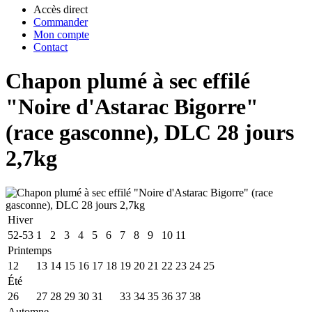
Accès direct
Commander
Mon compte
Contact
Chapon plumé à sec effilé
"Noire d'Astarac Bigorre"
(race gasconne), DLC 28 jours
2,7kg
Hiver
52-53
1
2
3
4
5
6
7
8
9
10
11
Printemps
12
13
14
15
16
17
18
19
20
21
22
23
24
25
Été
26
27
28
29
30
31
32
33
34
35
36
37
38
Automne