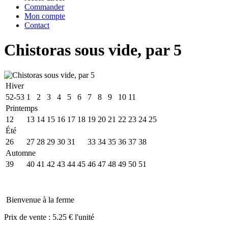
Commander
Mon compte
Contact
Chistoras sous vide, par 5
Hiver
52-53
1
2
3
4
5
6
7
8
9
10
11
Printemps
12
13
14
15
16
17
18
19
20
21
22
23
24
25
Été
26
27
28
29
30
31
32
33
34
35
36
37
38
Automne
39
40
41
42
43
44
45
46
47
48
49
50
51
Bienvenue à la ferme
Prix de vente :
5.25 € l'unité