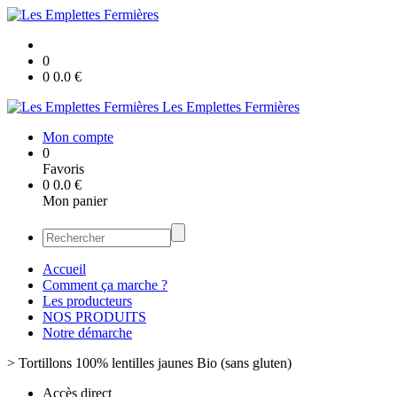
0
0
0.0
€
Les Emplettes Fermières
Mon compte
0
Favoris
0
0.0
€
Mon panier
Accueil
Comment ça marche ?
Les producteurs
NOS PRODUITS
Notre démarche
>
Tortillons 100% lentilles jaunes Bio (sans gluten)
Accès direct